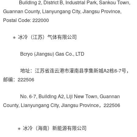
Building 2, District B, Industrial Park, Sankou Town,
Guannan County, Lianyungang City, Jiangsu Province,
Postal Code: 222000
※ 冰冷（江苏）气体有限公司
Bcryo (Jiangsu) Gas Co., LTD
地址：江苏省连云港市灌南县李集新城A2栋6-7号，
邮编：222506
No. 6-7, Building A2, Liji New Town, Guannan
County, Lianyungang City, Jiangsu Province，222506
※ 冰冷（海南）新能源有限公司