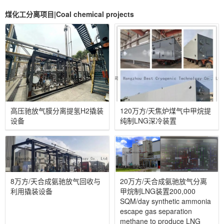
煤化工分离项目|Coal chemical projects
高压驰放气膜分离提氢H2撬装
120万方/天焦炉煤气中甲烷提
设备
纯制LNG深冷装置
8万方/天合成氨驰放气回收与
20万方/天合成氨驰放气分离
利用撬装设备
甲烷制LNG装置200,000
SQM/day synthetic ammonia
escape gas separation
methane to produce LNG